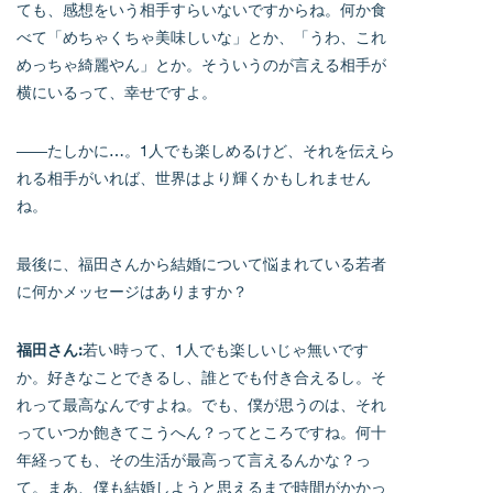
ても、感想をいう相手すらいないですからね。何か食
べて「めちゃくちゃ美味しいな」とか、「うわ、これ
めっちゃ綺麗やん」とか。そういうのが言える相手が
横にいるって、幸せですよ。
――たしかに…。1人でも楽しめるけど、それを伝えら
れる相手がいれば、世界はより輝くかもしれません
ね。
最後に、福田さんから結婚について悩まれている若者
に何かメッセージはありますか？
福田さん:
若い時って、1人でも楽しいじゃ無いです
か。好きなことできるし、誰とでも付き合えるし。そ
れって最高なんですよね。でも、僕が思うのは、それ
っていつか飽きてこうへん？ってところですね。何十
年経っても、その生活が最高って言えるんかな？っ
て。まあ、僕も結婚しようと思えるまで時間がかかっ