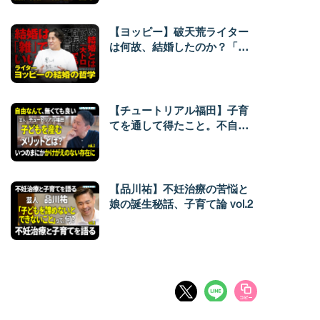
【ヨッピー】破天荒ライター
は何故、結婚したのか？「結
婚は雑に。育児は運転と捉え
よ」
【チュートリアル福田】子育
てを通して得たこと。不自由
を自然に受け入れられた。
vol.3
【品川祐】不妊治療の苦悩と
娘の誕生秘話、子育て論 vol.2