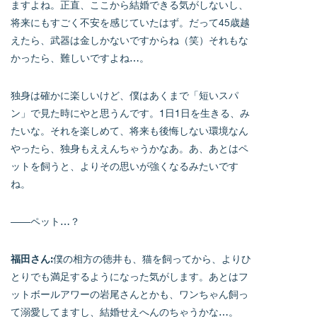
ますよね。正直、ここから結婚できる気がしないし、
将来にもすごく不安を感じていたはず。だって45歳越
えたら、武器は金しかないですからね（笑）それもな
かったら、難しいですよね…。
独身は確かに楽しいけど、僕はあくまで「短いスパ
ン」で見た時にやと思うんです。1日1日を生きる、み
たいな。それを楽しめて、将来も後悔しない環境なん
やったら、独身もええんちゃうかなあ。あ、あとはペ
ットを飼うと、よりその思いが強くなるみたいです
ね。
――ペット…？
福田さん:
僕の相方の徳井も、猫を飼ってから、よりひ
とりでも満足するようになった気がします。あとはフ
ットボールアワーの岩尾さんとかも、ワンちゃん飼っ
て溺愛してますし、結婚せえへんのちゃうかな…。