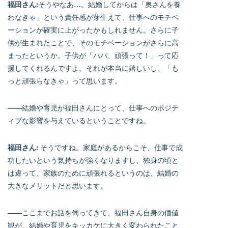
福田さん:
そうやなあ…。結婚してからは「奥さんを養
わなきゃ」という責任感が芽生えて、仕事へのモチベ
ーションが確実に上がったかもしれません。さらに子
供が生まれたことで、そのモチベーションがさらに高
まったというか。子供が「パパ、頑張って！」って応
援してくれるんですよ。それが本当に嬉しいし、「も
っと頑張らなきゃ」って思います。
――結婚や育児が福田さんにとって、仕事へのポジテ
ィブな影響を与えているということですね。
福田さん:
そうですね。家庭があるからこそ、仕事で成
功したいという気持ちが強くなりますし、独身の頃と
は違って、家族のために頑張れるというのは、結婚の
大きなメリットだと思います。
――ここまでお話を伺ってきて、福田さん自身の価値
観が、結婚や育児をキッカケに大きく変わられたこと