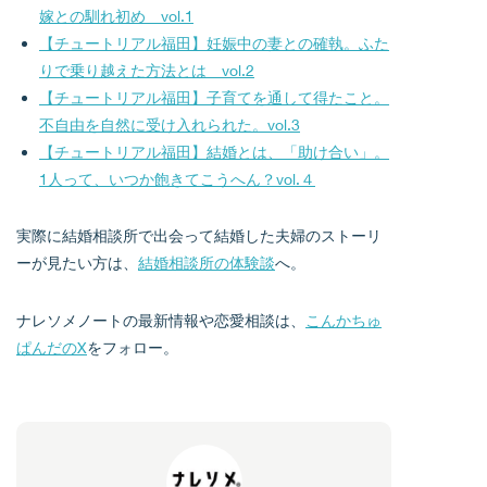
嫁との馴れ初め vol.1
【チュートリアル福田】妊娠中の妻との確執。ふた
りで乗り越えた方法とは vol.2
【チュートリアル福田】子育てを通して得たこと。
不自由を自然に受け入れられた。vol.3
【チュートリアル福田】結婚とは、「助け合い」。
1人って、いつか飽きてこうへん？vol.４
実際に結婚相談所で出会って結婚した夫婦のストーリ
ーが見たい方は、
結婚相談所の体験談
へ。
ナレソメノートの最新情報や恋愛相談は、
こんかちゅ
ぱんだのX
をフォロー。