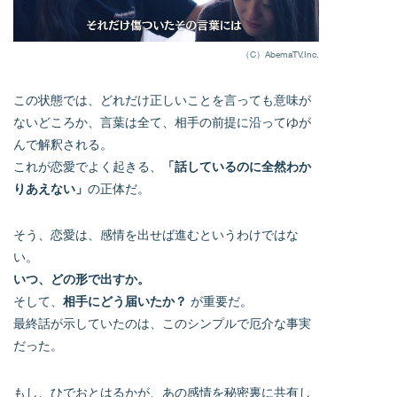
（C）AbemaTV,Inc.
この状態では、どれだけ正しいことを言っても意味が
ないどころか、言葉は全て、相手の前提に沿ってゆが
んで解釈される。
これが恋愛でよく起きる、
「話しているのに全然わか
りあえない」
の正体だ。
そう、恋愛は、感情を出せば進むというわけではな
い。
いつ、どの形で出すか。
そして、
相手にどう届いたか？
が重要だ。
最終話が示していたのは、このシンプルで厄介な事実
だった。
もし、ひでおとはるかが、あの感情を秘密裏に共有し