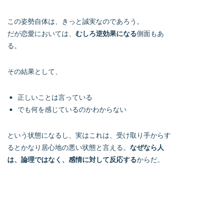
この姿勢自体は、きっと誠実なのであろう。
だが恋愛においては、
むしろ逆効果になる
側面もあ
る。
その結果として、
正しいことは言っている
でも何を感じているのかわからない
という状態になるし、実はこれは、受け取り手からす
るとかなり居心地の悪い状態と言える。
なぜなら人
は、論理ではなく、感情に対して反応する
からだ。
どれだけ正論で筋が通っていても、
「この人は自分のことをどう思っているのか」がわか
らなければ、関係を前に進める決意も、判断もできな