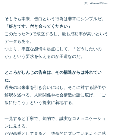
（C）AbemaTV,Inc.
そもそも本来、告白という行為は非常にシンプルだ。
「好きです。付き合ってください」
このたった2つで成立するし、最も成功率が高いという
データもある。
つまり、率直な感情を起点にして、「どうしたいの
か」という要求を伝えるのが王道なのだ。
ところがしんじの告白は、その構造からは外れてい
た。
過去の出来事を引き合いに出し、そこに対する評価や
解釈を述べる。人間関係や社会構造の話に広げ、「ご
飯に行こう」という提案に着地する。
一見すると丁寧で、知的で、誠実なコミュニケーショ
ンに見える。
だが恋愛として見ると、致命的にズレているように感