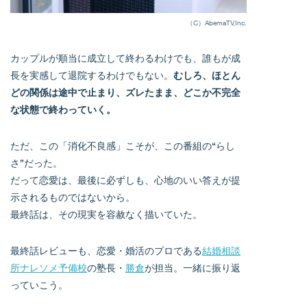
（C）AbemaTV,Inc.
カップルが順当に成立して終わるわけでも、誰もが成
長を実感して退院するわけでもない。
むしろ、ほとん
どの関係は途中で止まり、ズレたまま、どこか不完全
な状態で終わっていく。
ただ、この「消化不良感」こそが、この番組の“らし
さ”だった。
だって恋愛は、最後に必ずしも、心地のいい答えが提
示されるものではないから。
最終話は、その現実を容赦なく描いていた。
最終話レビューも、恋愛・婚活のプロである
結婚相談
所ナレソメ予備校
の塾長・
勝倉
が担当。一緒に振り返
っていこう。