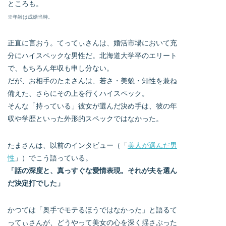
ところも。
※年齢は成婚当時。
正直に言おう。てってぃさんは、婚活市場において充
分にハイスペックな男性だ。北海道大学卒のエリート
で、もちろん年収も申し分ない。
だが、お相手のたまさんは、若さ・美貌・知性を兼ね
備えた、さらにその上を行くハイスペック。
そんな「持っている」彼女が選んだ決め手は、彼の年
収や学歴といった外形的スペックではなかった。
たまさんは、以前のインタビュー（「
美人が選んだ男
性
」）でこう語っている。
「話の深度と、真っすぐな愛情表現。それが夫を選ん
だ決定打でした」
かつては「奥手でモテるほうではなかった」と語るて
ってぃさんが、どうやって美女の心を深く揺さぶった