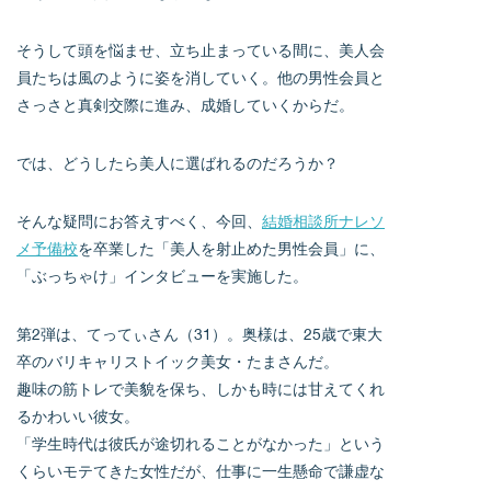
そうして頭を悩ませ、立ち止まっている間に、美人会
員たちは風のように姿を消していく。他の男性会員と
さっさと真剣交際に進み、成婚していくからだ。
では、どうしたら美人に選ばれるのだろうか？
そんな疑問にお答えすべく、今回、
結婚相談所ナレソ
メ予備校
を卒業した「美人を射止めた男性会員」に、
「ぶっちゃけ」インタビューを実施した。
第2弾は、てってぃさん（31）。奥様は、25歳で東大
卒のバリキャリストイック美女・たまさんだ。
趣味の筋トレで美貌を保ち、しかも時には甘えてくれ
るかわいい彼女。
「学生時代は彼氏が途切れることがなかった」という
くらいモテてきた女性だが、仕事に一生懸命で謙虚な