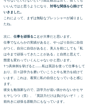
守らないといけないという固定観念は古く、捨てても
いいんではと思うようになり、
対等な関係を心掛けて
いきました。
これによって、まずは無駄なプレッシャーが減りまし
たね。
次に、
仕事を頑張ること
が大事だと思います。
仕事でなんらかの実績があると、やっぱり自分に自信
がつく。自分に自信があると、美人を前にしても「私
は今まで頑張ってきたことがある」と自然と思えて、
態度も変わっていくんじゃないかと思います。
1つ具体例を挙げると……私は英語を使って仕事をして
おり、日々語学力を磨いていこうと今も努力を続けて
います。これは、着実に私の自信となっていると感じ
ます。
彼女も勉強家なので、語学力が追い抜かれないかヒヤ
ヒヤしつつ（笑）、「英語力だけは負けないぞ！ 」と
前向きに頑張る原動力にもなっています。