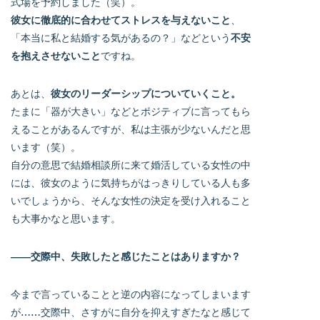
式場を予約しました（笑）。
彼女に徹底的に合わせてストレスを与えないこと
、
「本当に私と結婚する気があるの？」などという
不安
を抱えさせないこと
ですね。
あとは、
彼女のリーダーシップについていくこと。
たまに「器が大きい」などとポジティブに言ってもら
えることがあるんですが、私は主張が少ないんだと思
います（笑）。
自分の意思で結婚相談所に来て婚活している女性の中
には、彼女のように気持ちがはっきりしている人も多
いでしょうから、そんな女性の決定を受け入れること
も大事かなと思います。
――交際中、失敗したと感じたことはありますか？
今まで言っていることと逆の内容になってしまいます
が……交際中、さすがに自分を抑えすぎたなと感じて