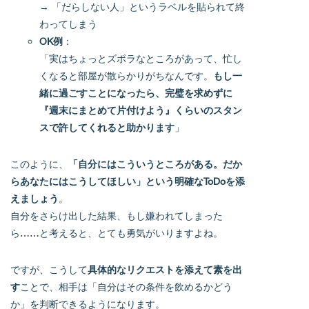
→ 「だらしない人」というラベルを貼られて終
わってしまう
OK例
：
「実はちょっとズボラなところがあって、忙し
くなると部屋が散らかりがちなんです。
もし一
緒に過ごすことになったら、完璧を求めずに
『週末にまとめて片付けよう』くらいのスタン
スで許してくれると助かります
」
このように、
「自分にはこういうところがある。だか
らあなたにはこうしてほしい」という明確なToDoを添
えましょう
。
自分をさらけ出した結果、もし嫌われてしまった
ら……と考えると、とても勇気がいりますよね。
ですが、こうして
具体的なリクエストを添えて素を出
す
ことで、相手は「自分はその条件を飲めるかどう
か」を判断できるようになります。