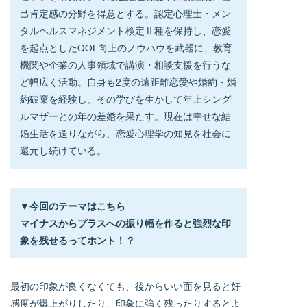
己肯定感の分野を得意とする。認定心理士・メン
タルヘルスマネジメント検定Ⅱ種を保持し、恋愛
を起点としたQOL向上のノウハウを武器に、教育
機関や企業の人事領域で講演・相談支援を行うな
ど幅広く活動。自身も2度の遠距離恋愛や婚約・婚
約破棄を経験し、その学びを生かして年上シング
ルマザーとの年の差婚を果たす。現在は幸せな結
婚生活を送りながら、恋愛心理学の知見を社会に
還元し続けている。
▼今回のテーマはこちら
マイナスからプラスへの振り幅を作ると強烈な印
象を残せるってホント！？
最初の印象が良くなくても、後からいい面を見ると好
感度が爆上がりしたり、印象に強く残ったりするとよ