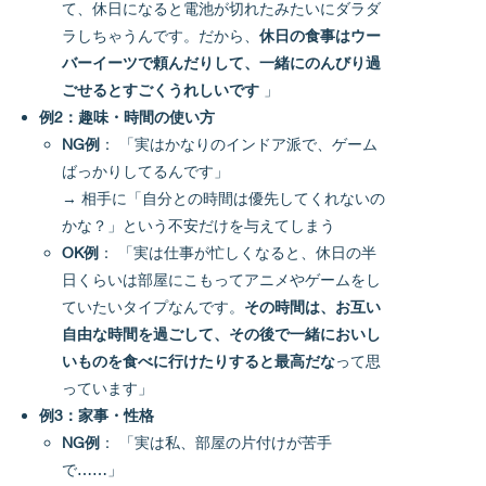
て、休日になると電池が切れたみたいにダラダ
ラしちゃうんです。だから、
休日の食事はウー
バーイーツで頼んだりして、一緒にのんびり過
ごせるとすごくうれしいです
」
例2：趣味・時間の使い方
NG例
： 「実はかなりのインドア派で、ゲーム
ばっかりしてるんです」
→ 相手に「自分との時間は優先してくれないの
かな？」という不安だけを与えてしまう
OK例
： 「実は仕事が忙しくなると、休日の半
日くらいは部屋にこもってアニメやゲームをし
ていたいタイプなんです。
その時間は、お互い
自由な時間を過ごして、その後で一緒においし
いものを食べに行けたりすると最高だな
って思
っています」
例3：家事・性格
NG例
： 「実は私、部屋の片付けが苦手
で……」