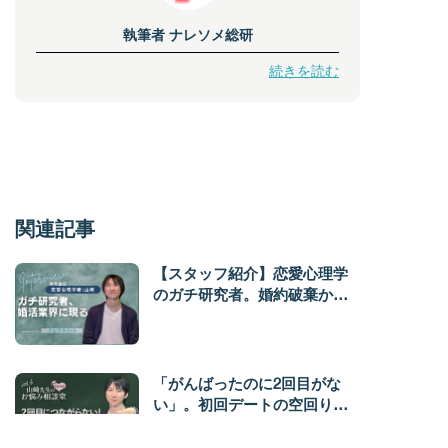
執筆者
ナレソメ総研
続きを読む
関連記事
【スタッフ紹介】恋愛心理学
のガチ研究者。婚約破棄から
学んだ、誰かとともに生きる
コツ。 学年主任 山崎編
「がんばったのに2回目がな
い」。初回デートの空回りを
突破する3ステップ