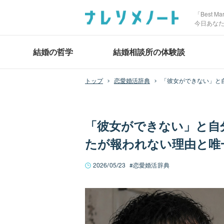
「Best 
今日あな
結婚の哲学
結婚相談所の体験談
恋愛婚活辞典
「彼女ができない」と
「彼女ができない」と自
たが報われない理由と唯
2026/05/23
恋愛婚活辞典