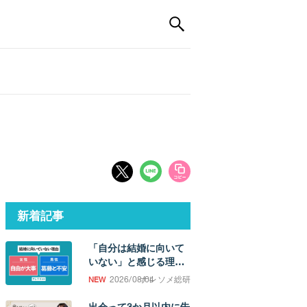
新着記事
「自分は結婚に向いて
いない」と感じる理
由。「誰かと過ごした
2026/08/04
ナレソメ総研
い欲求」の強さに男女
差
出会って3か月以内に告