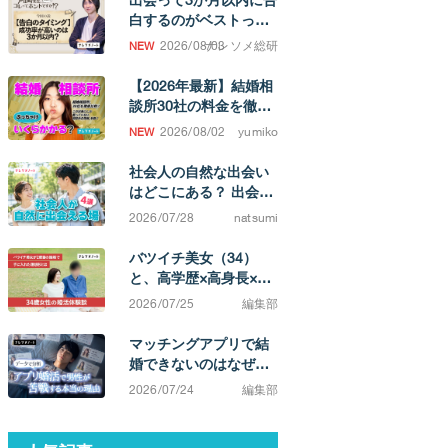
白するのがベストって
ホント！？
2026/08/03
ナレソメ総研
【2026年最新】結婚相
談所30社の料金を徹底
比較！ 成婚するまでの
2026/08/02
yumiko
費用相場がわかります
社会人の自然な出会い
はどこにある？ 出会い
の場と、結婚を考えた
2026/07/28
natsumi
ときの選択肢
バツイチ美女（34）
と、高学歴×高身長×イ
ケメン（38）カップ
2026/07/25
編集部
ル。「相手によってこ
んなに違うのか」と実
マッチングアプリで結
感する不満0の結婚生活
婚できないのはなぜ？
原因は「努力不足」で
2026/07/24
編集部
はなく「市場構造」に
ある