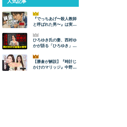
人気記事
『でっちあげ〜殺人教師
と呼ばれた男〜』は実
話。ネタバレ解説！ 元ネ
タ事件の全貌とあらすじ
ひろゆき氏の妻、西村ゆ
かが語る「ひろゆき」と
のナレソメから結婚生活
まで。ひろゆきからは
【勝倉が解説】『時計じ
「毎朝メッセージが来
かけのマリッジ』中野あ
た」。【結婚の哲学】
やかプロを救いたい。
【ネタバレあり】